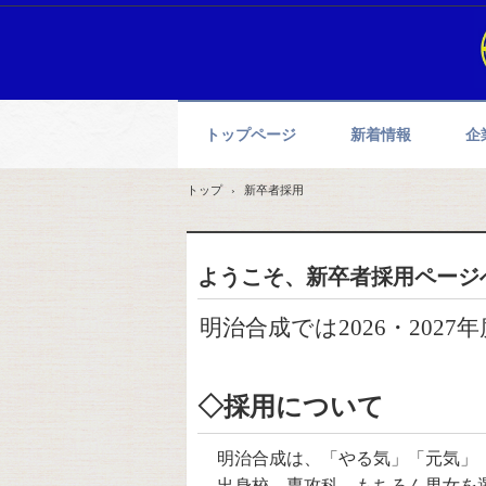
トップページ
新着情報
企
トップ
›
新卒者採用
ようこそ、新卒者採用ページ
明治合成では2026・20
◇採用について
明治合成は、「やる気」「元気」「
出身校、専攻科、もちろん男女を