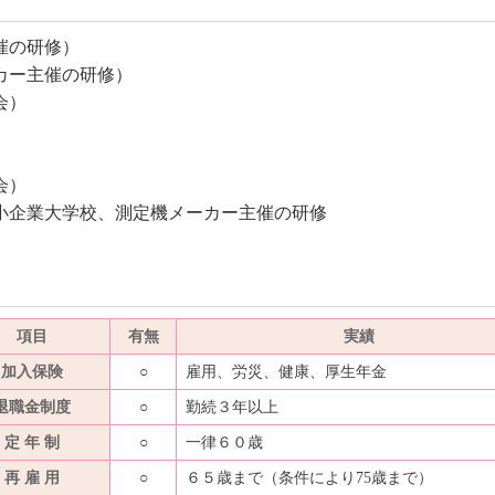
催の研修）
カー主催の研修）
会）
会）
企業大学校、測定機メーカー主催の研修
項目
有無
実績
加入保険
○
雇用、労災、健康、厚生年金
退職金制度
○
勤続３年以上
定 年 制
○
一律６０歳
再 雇 用
○
６５歳まで（条件により75歳まで）