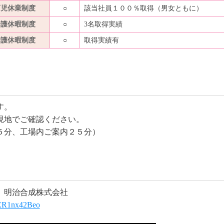
育児休業制度
○
該当社員１００％取得（男女ともに）
介護休暇制度
○
3名取得実績
看護休暇制度
○
取得実績有
す。
現地でご確認ください。
５分、工場内ご案内２５分）
】明治合成株式会社
QER1nx42Beo