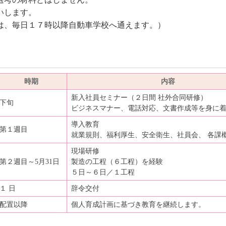
いします。
1）は、毎日１７時以降自動車学校へ通えます。）
時期
内容
新入社員セミナー（２日間 社外合同研修）
下旬
ビジネスマナー、電話対応、文書作成等を身に
導入教育
第１週目
就業規則、福利厚生、安全衛生、社員会、 各課
現場研修
第２週目～5月31日
製造の工程（６工程）を経験
５日～６日／１工程
１ 日
辞令交付
配置以降
個人育成計画に基づき教育を継続します。