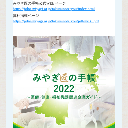
みやぎ匠の手帳公式WEBページ
https://joho-miyagi.or.jp/takuminotetyou/index.html
弊社掲載ページ
https://joho-miyagi.or.jp/takuminotetyou/pdf/me31.pdf